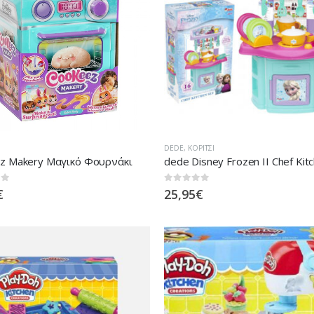
DEDE
,
ΚΟΡΊΤΣΙ
z Makery Μαγικό Φουρνάκι
 5
0
out of 5
€
25,95
€