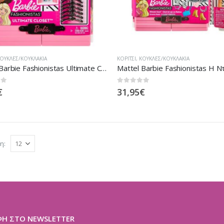
ΟΎΚΛΕΣ/ΚΟΥΚΛΆΚΙΑ
ΚΟΡΊΤΣΙ
,
ΚΟΎΚΛΕΣ/ΚΟΥΚΛΆΚΙΑ
Mattel Barbie Fashionistas Ultimate Closet Ντουλάπα GBK11
 5
0
out of 5
€
31,95
€
η:
ΦΗ ΣΤΟ NEWSLETTER