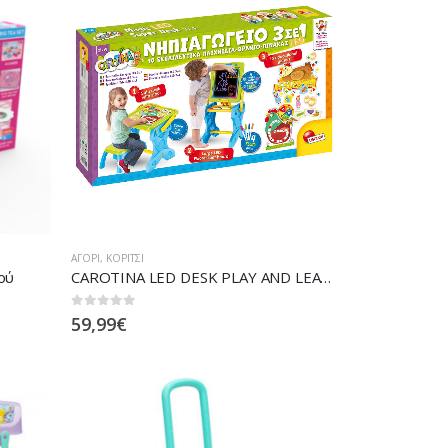
ΑΓΌΡΙ
,
ΚΟΡΊΤΣΙ
ού
CAROTINA LED DESK PLAY AND LEARN 3 IN 1
0
out of 5
59,99
€