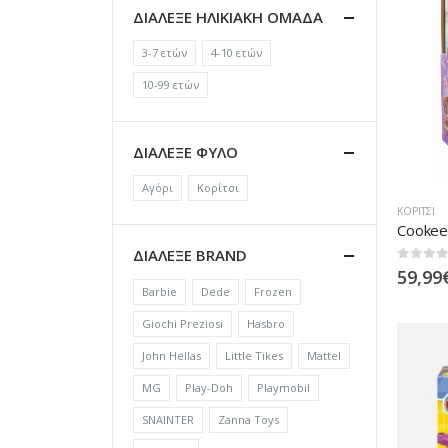
ΔΙΑΛΕΞΕ ΗΛΙΚΙΑΚΗ ΟΜΑΔΑ
3-7 ετών
4-10 ετών
10-99 ετών
ΔΙΑΛΕΞΕ ΦΥΛΟ
Αγόρι
Κορίτσι
ΚΟΡΊΤΣΙ
Cookee
ΔΙΑΛΕΞΕ BRAND
0
out of
59,99
Barbie
Dede
Frozen
Giochi Preziosi
Hasbro
John Hellas
Little Tikes
Mattel
MG
Play-Doh
Playmobil
SNAINTER
Zanna Toys