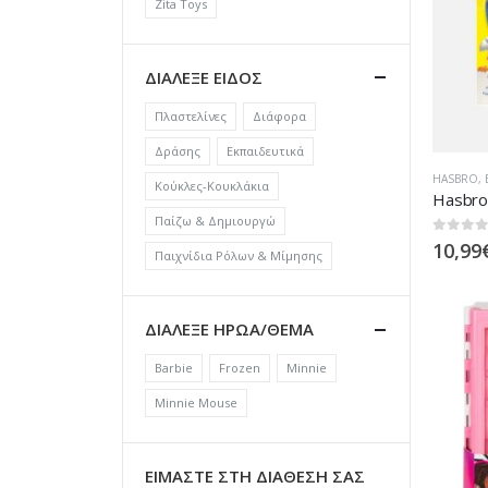
Zita Toys
ΔΙΑΛΕΞΕ ΕΙΔΟΣ
Πλαστελίνες
Διάφορα
Δράσης
Εκπαιδευτικά
HASBRO
,
Κούκλες-Κουκλάκια
Παίζω & Δημιουργώ
0
out of
10,99
Παιχνίδια Ρόλων & Μίμησης
ΔΙΑΛΕΞΕ ΗΡΩΑ/ΘΕΜΑ
Barbie
Frozen
Minnie
Minnie Mouse
ΕΙΜΑΣΤΕ ΣΤΗ ΔΙΑΘΕΣΗ ΣΑΣ