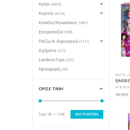
Αγόρι
(4939)
Κορίτσι
(4234)
Κούκλες/Κουκλάκια
(1481)
Επιτραπεζία
(589)
Παίζω & Δημιουργώ
(2131)
Οχήματα
(237)
LambrosToys
(255)
Προσφορές
(60)
MATTEL
,
Ε
ΟΡΙΣΕ ΤΙΜΗ
0
out of
30,99
€
Τιμή:
0€
—
130€
ΦΙΛΤΡΆΡΙΣΜΑ
Ελάχιστη
Μέγιστη
τιμή
τιμή