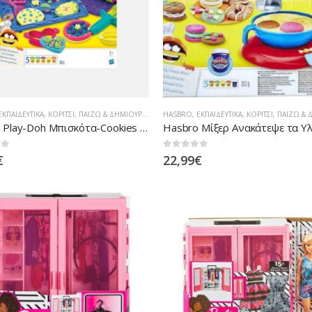
ΕΚΠΑΙΔΕΥΤΙΚΆ
,
ΚΟΡΊΤΣΙ
,
ΠΑΊΖΩ & ΔΗΜΙΟΥΡΓΏ
HASBRO
,
ΕΚΠΑΙΔΕΥΤΙΚΆ
,
ΚΟΡΊΤΣΙ
,
ΠΑΊΖΩ & Δ
Hasbro Play-Doh Μπισκότα-Cookies 819-03070
 5
0
out of 5
€
22,99
€