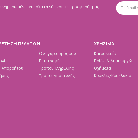
 ενημερωμένοι για όλα τα νέα και τις προσφορές μας.
ΡΕΤΗΣΗ ΠΕΛΑΤΩΝ
ΧΡΗΣΙΜΑ
α
Ο λογαριασμός μου
Κατασκευές
ωνία
Επιστροφές
Παίζω & Δημιουργώ
ή Απορρήτου
Τρόποι Πληρωμής
Οχήματα
ήσης
Τρόποι Αποστολής
Κούκλες/Κουκλάκια