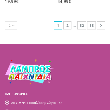
19,99
€
44,99
€
…
1
2
32
33
ΠΛΗΡΟΦΟΡΙΕΣ
ΔΙΕΥΘΥΝΣΗ:
Βασιλίσσης Όλγας 167