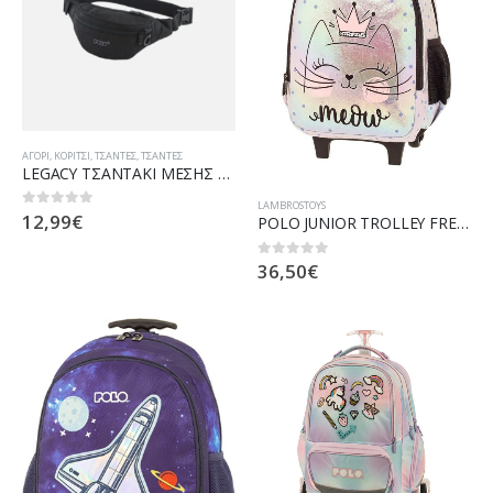
ΑΓΌΡΙ
,
ΚΟΡΊΤΣΙ
,
ΤΣΆΝΤΕΣ
,
ΤΣΆΝΤΕΣ
LEGACY ΤΣΑΝΤΑΚΙ ΜΕΣΗΣ 908029-2000
LAMBROSTOYS
12,99
€
0
out of 5
POLO JUNIOR TROLLEY FRENZI 901-051-8300
36,50
€
0
out of 5